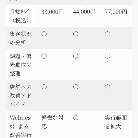
月額料金
33,000円
44,000円
77,000円
（税込）
集客状況
〇
〇
〇
の分析
課題・優
〇
〇
〇
先順位の
整理
店舗への
〇
〇
〇
改善アド
バイス
Webnes
軽微な対
〇
実行範囲
sによる
応
を拡大
改善実行