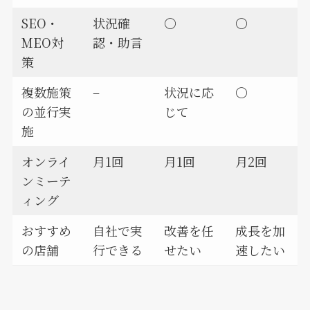
SEO・
状況確
〇
〇
MEO対
認・助言
策
複数施策
–
状況に応
〇
の並行実
じて
施
オンライ
月1回
月1回
月2回
ンミーテ
ィング
おすすめ
自社で実
改善を任
成長を加
の店舗
行できる
せたい
速したい